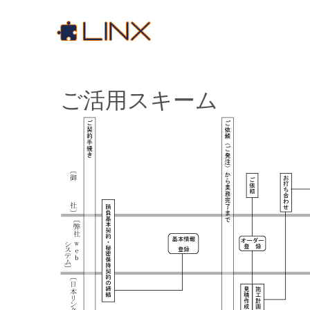
コ
ン
テ
ン
ツ
へ
ご活用スキーム
ス
キ
ッ
プ