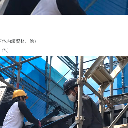
ド他内装資材、他）
、他）