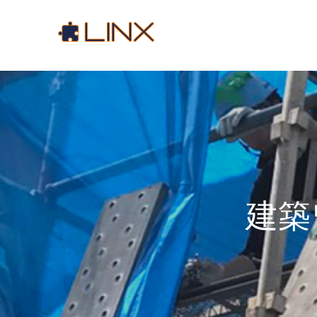
コ
ン
テ
ン
ツ
へ
ス
キ
ッ
プ
建築